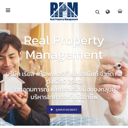
หน้าหลัก
Real Property
เกี่ยวกับเรา
หน่วยงานที่บริการ
Management
บทความ
ข่าวสารและกิจกรรม
ติดต่อเรา
บริษัท เรียล พร็อพเพอร์ตี้ แมเนจเม้นท์ จำกัด ก่อ
ตั้งเมื่อปี 2540
จากอุดมการณ์ และความร่วมมือของกลุ่มผู้
บริหารอาคารระดับมืออาชีพ
ดูผลงานของเรา