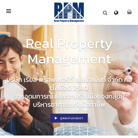
หน้าหลัก
Real Property
เกี่ยวกับเรา
หน่วยงานที่บริการ
Management
บทความ
ข่าวสารและกิจกรรม
ติดต่อเรา
บริษัท เรียล พร็อพเพอร์ตี้ แมเนจเม้นท์ จำกัด ก่อ
ตั้งเมื่อปี 2540
จากอุดมการณ์ และความร่วมมือของกลุ่มผู้
บริหารอาคารระดับมืออาชีพ
ดูผลงานของเรา